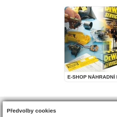
E-SHOP NÁHRADNÍ 
více
Webdesign
inoWeb
, tvorba webových stránek na zakázku
Předvolby cookies