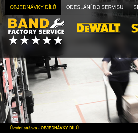
OBJEDNÁVKY DÍLŮ
ODESLÁNÍ DO SERVISU
S
Úvodní stránka
-
OBJEDNÁVKY DÍLŮ