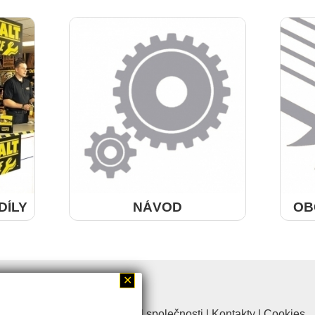
DÍLY
NÁVOD
OB
více
✕
Historie společnosti
|
Profil společnosti
|
Kontakty
|
Cookies