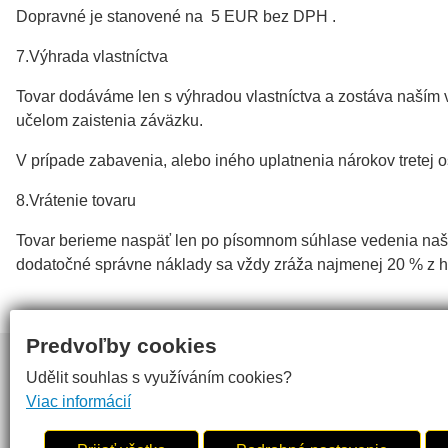
Dopravné je stanovené na 5 EUR bez DPH .
7.Výhrada vlastníctva
Tovar dodáváme len s výhradou vlastníctva a zostáva naším v
učelom zaistenia záväzku.
V prípade zabavenia, alebo iného uplatnenia nárokov tretej o
8.Vrátenie tovaru
Tovar berieme naspäť len po písomnom súhlase vedenia naše
dodatočné správne náklady sa vždy zráža najmenej 20 % z 
Predvoľby cookies
Webdesign
inoWeb
, tvorba webových stránok na zakázku
Udělit souhlas s využíváním cookies?
Viac informácií
HISTÓ