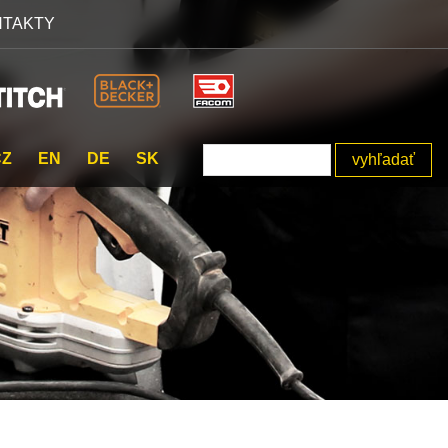
NTAKTY
CZ
EN
DE
SK