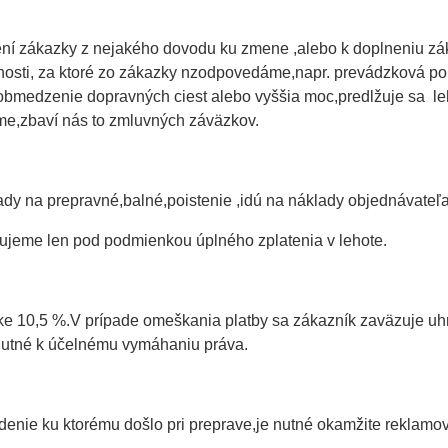
ní zákazky z nejakého dovodu ku zmene ,alebo k doplneniu zák
nosti, za ktoré zo zákazky nzodpovedáme,napr. prevádzková po
bmedzenie dopravných ciest alebo vyššia moc,predlžuje sa le
e,zbaví nás to zmluvných záväzkov.
y na prepravné,balné,poistenie ,idú na náklady objednávateľ
tujeme len pod podmienkou úplného zplatenia v lehote.
ke 10,5 %.V prípade omeškania platby sa zákazník zaväzuje uhr
utné k účelnému vymáhaniu práva.
ie ku ktorému došlo pri preprave,je nutné okamžite reklamova