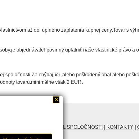
lastníctvom až do úplného zaplatenia kupnej ceny.Tovar s výhr
soby,je objednávateľ povinný uplatniť naše vlastnické právo a 
j spoločnosti.Za chýbajúci ,alebo poškodený obal,alebo pošk
hodnoty tovaru.minimálne však 2 EUR.
✕
RIA SPOLOČNOSTI
|
PROFIL SPOLOČNOSTI
|
KONTAKTY
|