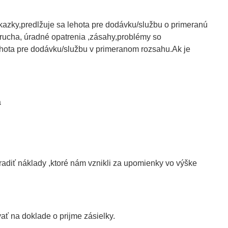
azky,predlžuje sa lehota pre dodávku/službu o primeranú
rucha, úradné opatrenia ,zásahy,problémy so
hota pre dodávku/službu v primeranom rozsahu.Ak je
a
adiť náklady ,ktoré nám vznikli za upomienky vo výške
ť na doklade o prijme zásielky.