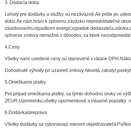
3. Dodacia doba
Lehoty pre dodávky a služby sú nezáväzné.Ak príde po udele
dobu.Ak nám bráni k splneniu záväzku nepredvídateľné okol
zásobovaním,výpadkom energií,výpadok dodavateľa,stávka,o
splnenie zmluvy nemožné z dôvodov, za ktoré nezodpovedám
4.Ceny
Všetky nami uvedené ceny sú stanovené v rátane DPH.Náklad
Dohodnuté výhody pri uzavretí zmluvy /skontá ,rabaty/,posky
5.Omeškanie platby
Pre prípad omeškania platby, sa týmto dohodnú úroky vo výš
2EUR.Upomienku,všetky upomienkové a inkasné poplatky n
6.Dodávka/preprava
Všetky dodávky sa vykonávajú menom objednávateľa.Poškoden