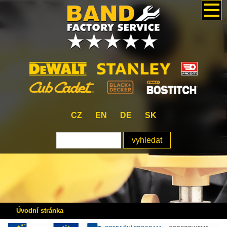
CZ
EN
DE
SK
Úvodní stránka