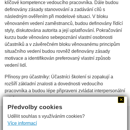
klíčové kompetence vedoucího pracovníka. Dále budou
definovány zásady stanovování a zadávání cílů s
následným ověřením při modelové situaci. V bloku
věnovaném vedení zaměstnanců, budou definovány řídící
styly, diskutována autorita a její uplatňování. Pokračování
kurzu bude věnováno sebepoznání vlastní osobnosti
účastníků a v závěrečném bloku věnovanému principům
situačního vedení budou rovněž definovány zásady
motivace a identifikován preferovaný vlastní způsob
vedení lidí.
Přínosy pro účastníky: Účastníci školení si zopakují a
rozšíří základní znalosti a dovednosti vedoucího
pracovníka a budou lépe připraveni zvládat interpersonální
vztahy.
✕
Předvolby cookies
Webdesign
inoWeb
, tvorba webových stránek na zakázku
Udělit souhlas s využíváním cookies?
Více informací
Historie společnosti
|
Profil společnosti
|
Kontakty
|