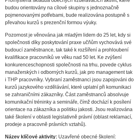
Promyšlená skladba obecných vzdělávacích aktivit, které
budou orientovány na cílové skupiny s jednoznačně
pojmenovanými potřebami, bude realizována postupně s
převahou kurzů s prezenční formou výuky.
Pozornost je věnována jak mladým lidem do 25 let, kdy si
společnosti díky poskytování praxe učňům vychovává své
budoucí zaměstnance, tak také k rozšíření a prohloubení
kvalifikace pracovníků ve věku nad 50 let. Ke zvýšení
konkurenceschopnosti společnosti na trhu, povede cyklus
manažerských i odborných kurzů, jak pro management tak
i THP pracovníky. Vybraní zaměstnanci jsou zapojováni do
kurzů jazykového vzdělávání, které uplatní při komunikaci
se zahraničními zákazníky. Část zaměstnanců absolvuje
komunikační tréninky a semináře, čímž dochází k posílení
orientace na zákazníka a politiku jakosti. Jsou realizována
také školení v oblasti legislativně právní (oblast reklamací,
prodeje a pracovně právních vztahů).
Název klíčové aktivity:
Uzavřené obecné školení: