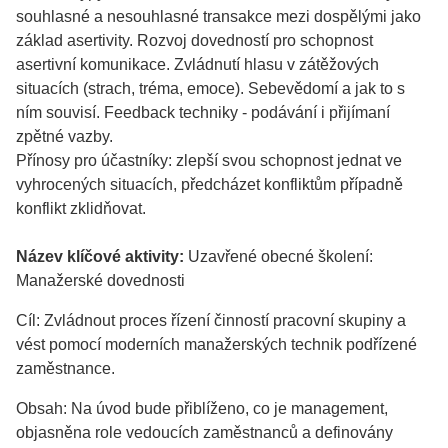
souhlasné a nesouhlasné transakce mezi dospělými jako
základ asertivity. Rozvoj dovedností pro schopnost
asertivní komunikace. Zvládnutí hlasu v zátěžových
situacích (strach, tréma, emoce). Sebevědomí a jak to s
ním souvisí. Feedback techniky - podávání i přijímaní
zpětné vazby.
Přínosy pro účastníky: zlepší svou schopnost jednat ve
vyhrocených situacích, předcházet konfliktům případně
konflikt zklidňovat.
Název klíčové aktivity:
Uzavřené obecné školení:
Manažerské dovednosti
Cíl: Zvládnout proces řízení činností pracovní skupiny a
vést pomocí moderních manažerských technik podřízené
zaměstnance.
Obsah: Na úvod bude přiblíženo, co je management,
objasněna role vedoucích zaměstnanců a definovány