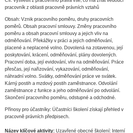
Cíl: Vysvětlit z pracovního práva vše, co má znát vedoucí
pracovník z oblasti pracovně právních vztahů
Obsah: Vznik pracovního poměru, druhy pracovních
poměrů. Obsah pracovní smlouvy. Změny pracovního
poměru a obsah pracovní smlouvy a jejich vliv na
odměňování. Překážky v práci a jejich odměňování,
placené a neplacené volno. Dovolená na zotavenou, její
poskytování, krácení, odměňování, plány dovolených.
Pracovní doba, její evidování, vliv na odměňování. Práce
přesčas, její nařizování, vykazování, odměňování,
náhradní volno. Svátky, odměňování práce ve svátek.
Kárný postih a mzdový postih zaměstnance. Odvolání
zaměstnance z funkce a jeho odměňování po odvolání.
Skončení pracovního poměru, odstupné a odchodné.
Přínosy pro účastníky: Účastníci školení získají přehled v
pracovně právních předpisech.
Název klíčové aktivity:
Uzavřené obecné školení: Interní