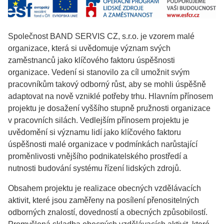
Společnost BAND SERVIS CZ, s.r.o. je vzorem malé
organizace, která si uvědomuje význam svých
zaměstnanců jako klíčového faktoru úspěšnosti
organizace. Vedení si stanovilo za cíl umožnit svým
pracovníkům takový odborný růst, aby se mohli úspěšně
adaptovat na nově vzniklé potřeby trhu. Hlavním přínosem
projektu je dosažení vyššího stupně pružnosti organizace
v pracovních silách. Vedlejším přínosem projektu je
uvědomění si významu lidí jako klíčového faktoru
úspěšnosti malé organizace v podmínkách narůstající
proměnlivosti vnějšího podnikatelského prostředí a
nutnosti budování systému řízení lidských zdrojů.
Obsahem projektu je realizace obecných vzdělávacích
aktivit, které jsou zaměřeny na posílení přenositelných
odborných znalostí, dovedností a obecných způsobilostí.