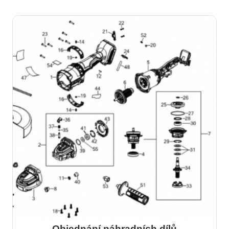
více
Objednání náhradních dílů