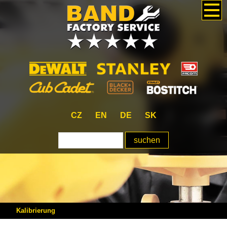
CZ
EN
DE
SK
Kalibrierung