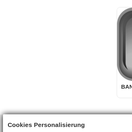
BAN
Webdesign
InoWeb
Cookies Personalisierung