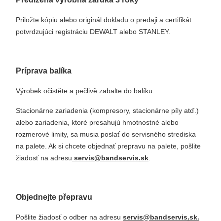
Priložte kópiu alebo originál dokladu o predaji a certifikát
potvrdzujúci registráciu DEWALT alebo STANLEY.
Príprava balíka
Výrobek očistěte a pečlivě zabalte do balíku.
Stacionárne zariadenia (kompresory, stacionárne píly atď.)
alebo zariadenia, ktoré presahujú hmotnostné alebo
rozmerové limity, sa musia poslať do servisného strediska
na palete. Ak si chcete objednať prepravu na palete, pošlite
žiadosť na adresu
servis@bandservis
.
sk
.
Objednejte přepravu
Pošlite žiadosť o odber na adresu
servis@bandservis
.
sk.