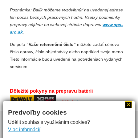
Poznámka: Balík môžeme vyzdvihnúť na uvedenej adrese
len počas bežných pracovných hodín. Všetky podmienky
prepravy nájdete na webovej stránke dopravcu
www.sps-
sro.sk
.
Do poľa
"Vaše referenčné číslo"
môžete zadať sériové
číslo opravy, číslo objednávky alebo napríklad svoje meno.
Tieto informácie budú uvedené na potvrdeniach vydaných
servisom.
Dôležité pokyny na prepravu batérií
tu
.
nájdete
✕
Predvoľby cookies
Webdesign
inoWeb
, tvorba webových stránok na zakázku
Udělit souhlas s využíváním cookies?
Viac informácií
HISTÓRIA SPOLOČNOSTI
|
PROFIL SPOLOČNOSTI
|